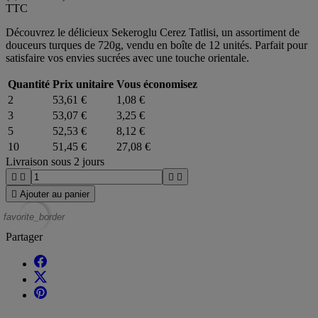
TTC
Découvrez le délicieux Sekeroglu Cerez Tatlisi, un assortiment de
douceurs turques de 720g, vendu en boîte de 12 unités. Parfait pour
satisfaire vos envies sucrées avec une touche orientale.
Quantité
Prix unitaire
Vous économisez
2
53,61 €
1,08 €
3
53,07 €
3,25 €
5
52,53 €
8,12 €
10
51,45 €
27,08 €
Livraison sous 2 jours





Ajouter au panier
favorite_border
Partager