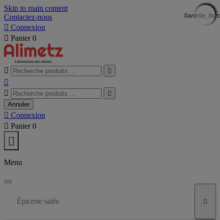
Skip to main content
favorite_bor
favorite_bor
favorite_bor
favorite_bor
favorite_bor
favorite_bor
favorite_bor
favorite_bor
favorite_bor
favorite_bor
favorite_bor
favorite_bor
Contactez-nous

Connexion

Panier
0





Annuler

Connexion

Panier
0

Menu
Épicerie salée
