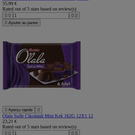
55,99 €
Rated
out of 5 stars based on
review(s)





Ajouter au panier

Aperçu rapide

Olala Sufle Cikolatali Mini Kek 162G 12X1 12
23,21 €
Rated
out of 5 stars based on
review(s)



