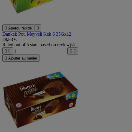

Aperçu rapide

Dankek Poti Meyveli Kek 6 35Gx12
28,83 €
Rated
out of 5 stars based on
review(s)





Ajouter au panier