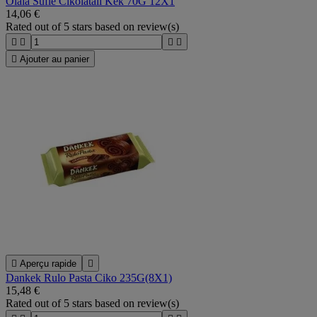
Olala Sufle Cikolatali Kek 70G 12X1
14,06 €
Rated
out of 5 stars based on
review(s)





Ajouter au panier

Aperçu rapide

Dankek Rulo Pasta Ciko 235G(8X1)
15,48 €
Rated
out of 5 stars based on
review(s)