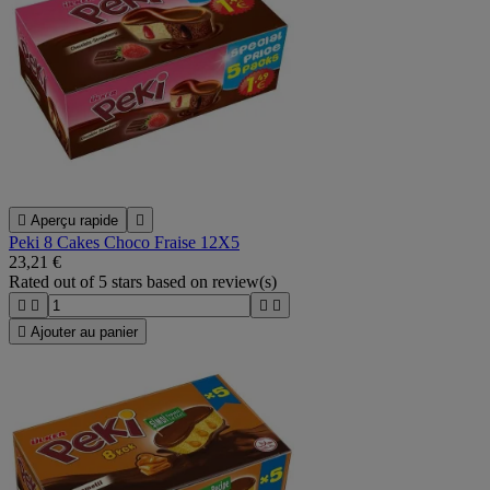

Aperçu rapide

Peki 8 Cakes Choco Fraise 12X5
23,21 €
Rated
out of 5 stars based on
review(s)





Ajouter au panier