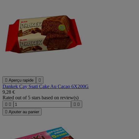

Aperçu rapide

Dankek Cay Ssati Cake Au Cacao 6X200G
9,28 €
Rated
out of 5 stars based on
review(s)





Ajouter au panier