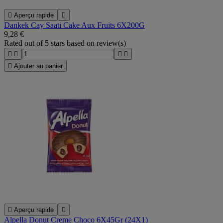

Aperçu rapide

Dankek Cay Saati Cake Aux Fruits 6X200G
9,28 €
Rated
out of 5 stars based on
review(s)





Ajouter au panier

Aperçu rapide

Alpella Donut Creme Choco 6X45Gr (24X1)