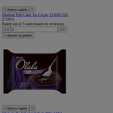

Aperçu rapide

Dankek Poti Cake Au Cacao 12X6X35G
27,99 €
Rated
out of 5 stars based on
review(s)





Ajouter au panier

Aperçu rapide
