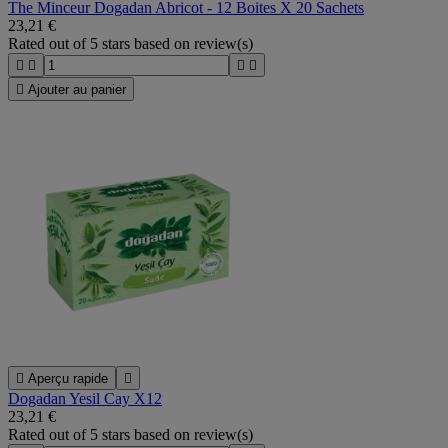
The Minceur Dogadan Abricot - 12 Boites X 20 Sachets
23,21 €
Rated
out of 5 stars based on
review(s)





Ajouter au panier

Aperçu rapide

Dogadan Yesil Cay X12
23,21 €
Rated
out of 5 stars based on
review(s)