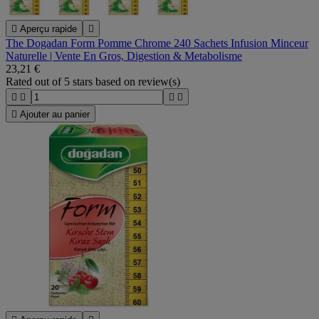

Aperçu rapide

The Dogadan Form Pomme Chrome 240 Sachets Infusion Minceur
Naturelle | Vente En Gros, Digestion & Metabolisme
23,21 €
Rated
out of 5 stars based on
review(s)





Ajouter au panier