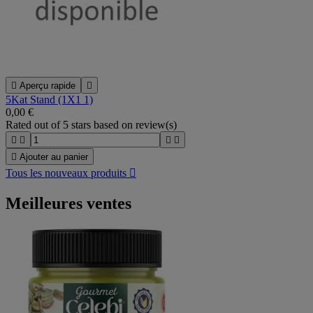

Aperçu rapide

5Kat Stand (1X1 1)
0,00 €
Rated
out of 5 stars based on
review(s)





Ajouter au panier
Tous les nouveaux produits

Meilleures ventes