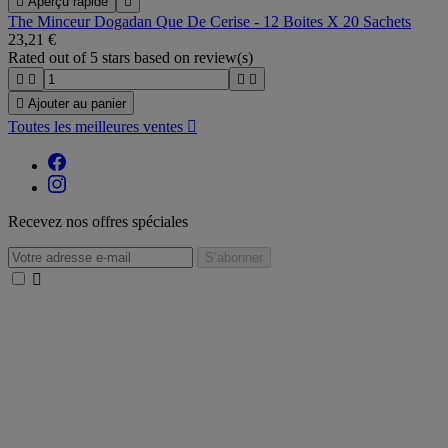

Aperçu rapide

The Minceur Dogadan Que De Cerise - 12 Boites X 20 Sachets
23,21 €
Rated
out of 5 stars based on
review(s)





Ajouter au panier
Toutes les meilleures ventes

Recevez nos offres spéciales
