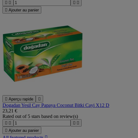





Ajouter au panier

Aperçu rapide

Dogadan Yesil Cay Papaya Coconut Bitki Cayi X12 D
23,21 €
Rated
out of 5 stars based on
review(s)





Ajouter au panier
All featured products
