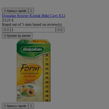

Aperçu rapide

Dogadan Rezene Karisik Bitki Cayi X12
23,21 €
Rated
out of 5 stars based on
review(s)





Ajouter au panier

Aperçu rapide
