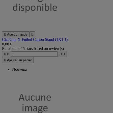

Aperçu rapide

Cizi Citir X Futbol Carton Stand (1X1 1)
0,00 €
Rated
out of 5 stars based on
review(s)





Ajouter au panier
Nouveau