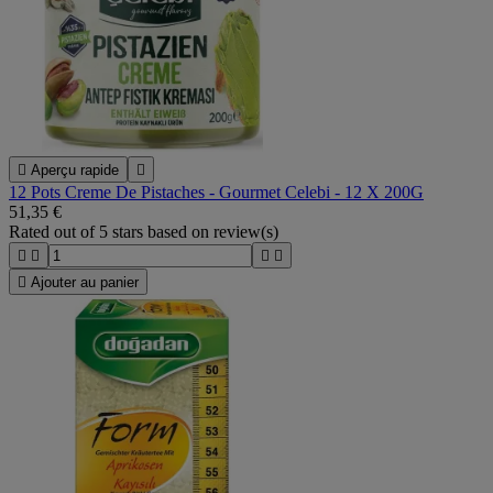

Aperçu rapide

12 Pots Creme De Pistaches - Gourmet Celebi - 12 X 200G
51,35 €
Rated
out of 5 stars based on
review(s)





Ajouter au panier