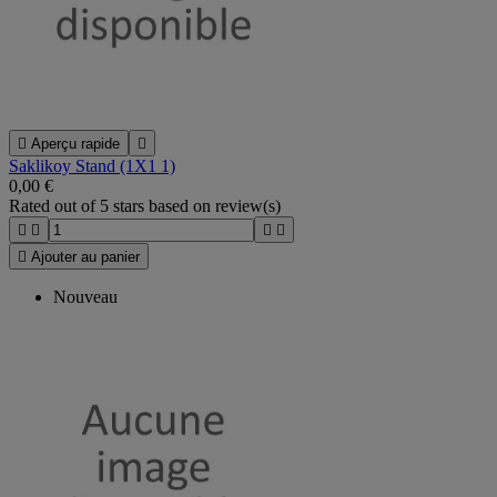

Aperçu rapide

Saklikoy Stand (1X1 1)
0,00 €
Rated
out of 5 stars based on
review(s)





Ajouter au panier
Nouveau