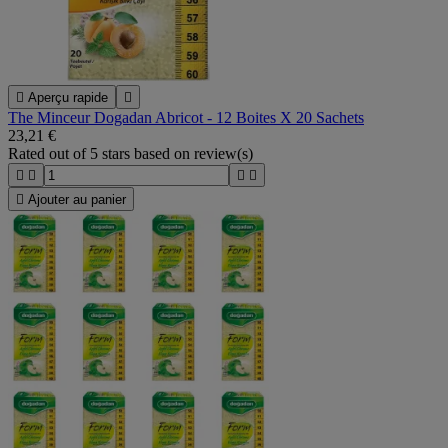

Aperçu rapide

The Minceur Dogadan Abricot - 12 Boites X 20 Sachets
23,21 €
Rated
out of 5 stars based on
review(s)





Ajouter au panier