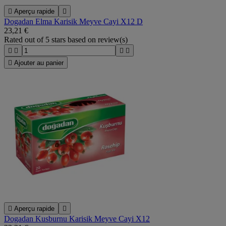

Aperçu rapide

Dogadan Elma Karisik Meyve Cayi X12 D
23,21 €
Rated
out of 5 stars based on
review(s)





Ajouter au panier

Aperçu rapide

Dogadan Kusburnu Karisik Meyve Cayi X12