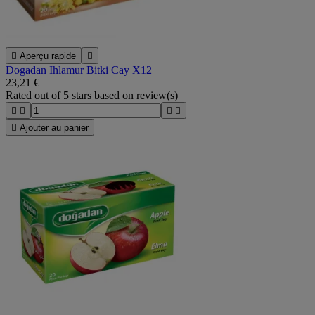

Aperçu rapide

Dogadan Ihlamur Bitki Cay X12
23,21 €
Rated
out of 5 stars based on
review(s)





Ajouter au panier