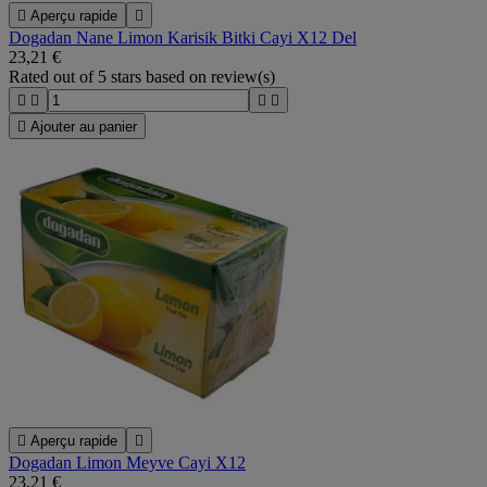

Aperçu rapide

Dogadan Nane Limon Karisik Bitki Cayi X12 Del
23,21 €
Rated
out of 5 stars based on
review(s)





Ajouter au panier

Aperçu rapide

Dogadan Limon Meyve Cayi X12
23,21 €