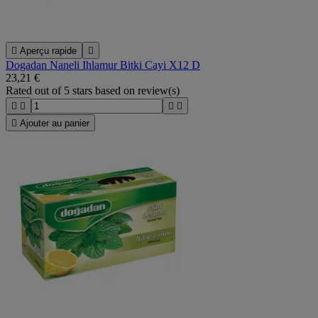

Aperçu rapide

Dogadan Naneli Ihlamur Bitki Cayi X12 D
23,21 €
Rated
out of 5 stars based on
review(s)





Ajouter au panier