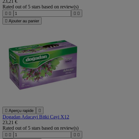
23,21 €
Rated
out of 5 stars based on
review(s)





Ajouter au panier

Aperçu rapide

Dogadan Adacayi Bitki Cayi X12
23,21 €
Rated
out of 5 stars based on
review(s)



