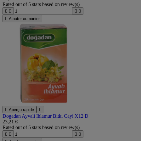
Rated
out of 5 stars based on
review(s)





Ajouter au panier

Aperçu rapide

Dogadan Ayvali Ihlamur Bitki Cayi X12 D
23,21 €
Rated
out of 5 stars based on
review(s)



