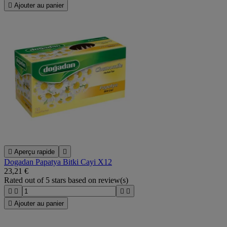

Ajouter au panier

Aperçu rapide

Dogadan Papatya Bitki Cayi X12
23,21 €
Rated
out of 5 stars based on
review(s)





Ajouter au panier