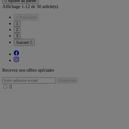

Ajouter au panier
Affichage 1-12 de 30 article(s)

Précédent
1
2
3
Suivant

Recevez nos offres spéciales
