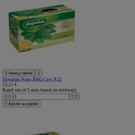

Aperçu rapide

Dogadan Nane Bitki Cayi X12
23,21 €
Rated
out of 5 stars based on
review(s)





Ajouter au panier