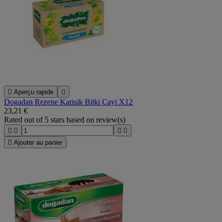

Aperçu rapide

Dogadan Rezene Karisik Bitki Cayi X12
23,21 €
Rated
out of 5 stars based on
review(s)





Ajouter au panier