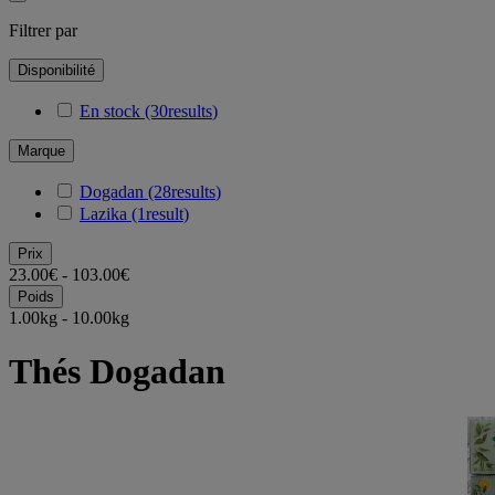
Filtrer par
Disponibilité
En stock
(30
results
)
Marque
Dogadan
(28
results
)
Lazika
(1
result
)
Prix
23.00€ - 103.00€
Poids
1.00kg - 10.00kg
Thés Dogadan