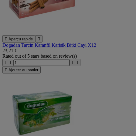

Aperçu rapide

Dogadan Tarcin Karanfil Karisik Bitki Cayi X12
23,21 €
Rated
out of 5 stars based on
review(s)





Ajouter au panier