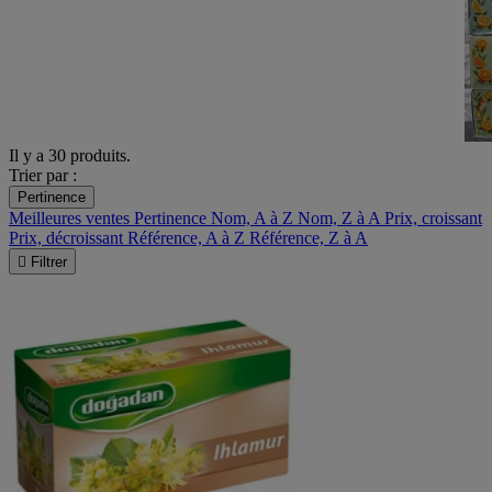
Il y a 30 produits.
Trier par :
Pertinence
Meilleures ventes
Pertinence
Nom, A à Z
Nom, Z à A
Prix, croissant
Prix, décroissant
Référence, A à Z
Référence, Z à A

Filtrer