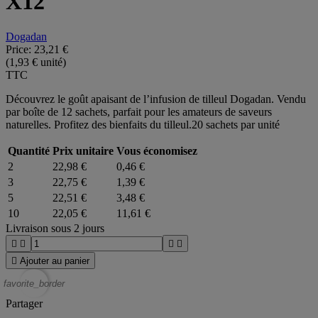
X12
Dogadan
Price:
23,21 €
(1,93 € unité)
TTC
Découvrez le goût apaisant de l’infusion de tilleul Dogadan. Vendu
par boîte de 12 sachets, parfait pour les amateurs de saveurs
naturelles. Profitez des bienfaits du tilleul.20 sachets par unité
Quantité
Prix unitaire
Vous économisez
2
22,98 €
0,46 €
3
22,75 €
1,39 €
5
22,51 €
3,48 €
10
22,05 €
11,61 €
Livraison sous 2 jours





Ajouter au panier
favorite_border
Partager