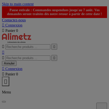
Skip to main content
Pause estivale : Commandes suspendues jusqu'au 7 août. Vos
demandes seront traitées dès notre retour à partir de cette date !
Contactez-nous

Connexion

Panier
0





Annuler

Connexion

Panier
0

Menu