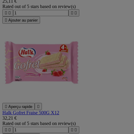
25,11 €
Rated
out of 5 stars based on
review(s)





Ajouter au panier

Aperçu rapide

Halk Gofret Fraise 500G X12
32,21 €
Rated
out of 5 stars based on
review(s)



