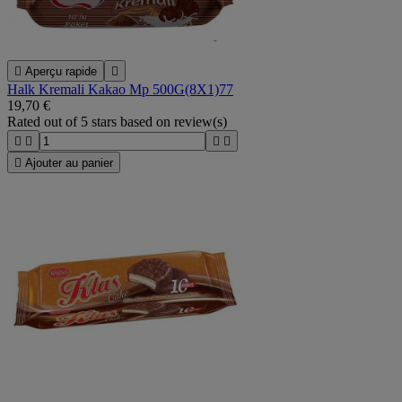

Aperçu rapide

Halk Kremali Kakao Mp 500G(8X1)77
19,70 €
Rated
out of 5 stars based on
review(s)





Ajouter au panier