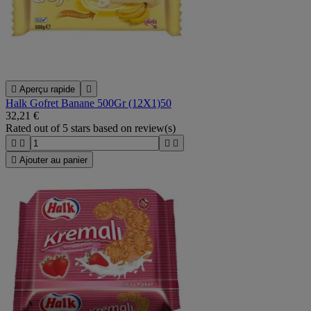

Aperçu rapide

Halk Gofret Banane 500Gr (12X1)50
32,21 €
Rated
out of 5 stars based on
review(s)





Ajouter au panier