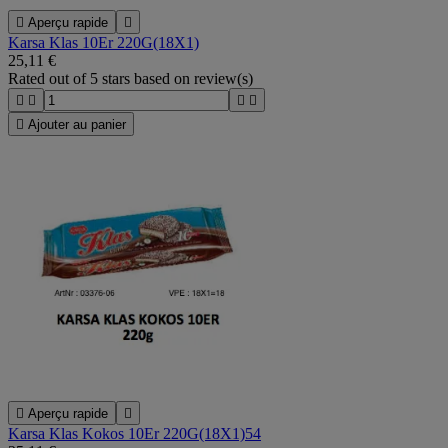

Aperçu rapide

Karsa Klas 10Er 220G(18X1)
25,11 €
Rated
out of 5 stars based on
review(s)





Ajouter au panier

Aperçu rapide

Karsa Klas Kokos 10Er 220G(18X1)54