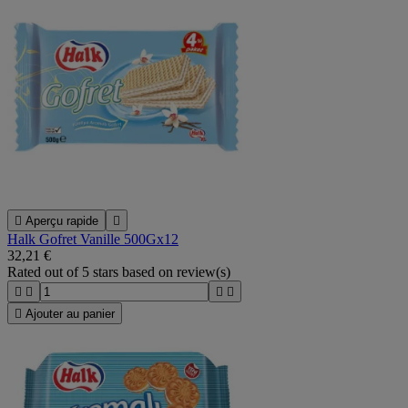

Aperçu rapide

Halk Gofret Vanille 500Gx12
32,21 €
Rated
out of 5 stars based on
review(s)





Ajouter au panier