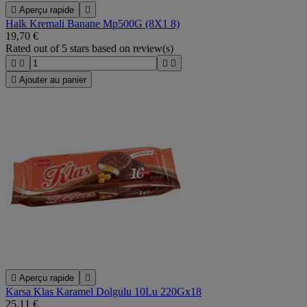

Aperçu rapide

Halk Kremali Banane Mp500G (8X1 8)
19,70 €
Rated
out of 5 stars based on
review(s)





Ajouter au panier

Aperçu rapide

Karsa Klas Karamel Dolgulu 10Lu 220Gx18
25,11 €