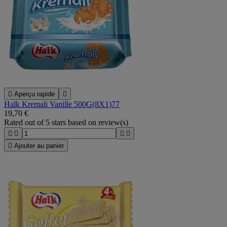

Aperçu rapide

Halk Kremali Vanille 500G(8X1)77
19,70 €
Rated
out of 5 stars based on
review(s)





Ajouter au panier