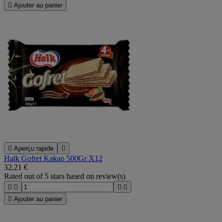

Ajouter au panier

Aperçu rapide

Halk Gofret Kakao 500Gr X12
32,21 €
Rated
out of 5 stars based on
review(s)





Ajouter au panier