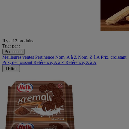
Il y a 12 produits.
Trier par :
Pertinence
Meilleures ventes
Pertinence
Nom, A à Z
Nom, Z à A
Prix, croissant
Prix, décroissant
Référence, A à Z
Référence, Z à A

Filtrer