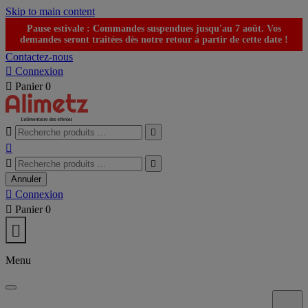
Skip to main content
Pause estivale : Commandes suspendues jusqu'au 7 août. Vos
demandes seront traitées dès notre retour à partir de cette date !
Contactez-nous

Connexion

Panier
0





Annuler

Connexion

Panier
0

Menu