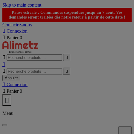
Skip to main content
Pause estivale : Commandes suspendues jusqu'au 7 août. Vos
demandes seront traitées dès notre retour à partir de cette date !
Contactez-nous

Connexion

Panier
0





Annuler

Connexion

Panier
0

Menu