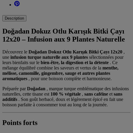
Description
Doğadan Dokuz Otlu Karışık Bitki Çayı
12x20 – Infusion aux 9 Plantes Naturelle
Découvrez le
Doğadan Dokuz Otlu Karışık Bitki Çayı 12x20
,
une
infusion turque naturelle aux 9 plantes
sélectionnées pour
leurs bienfaits sur le
bien-être, la digestion et la détente
. Ce
mélange équilibré combine les saveurs et vertus de la
menthe,
mélisse, camomille, gingembre, sauge et autres plantes
aromatiques
, pour une boisson complète et harmonieuse.
Préparée par
Doğadan
, marque turque emblématique des infusions
naturelles, cette tisane est
100 % végétale
,
sans caféine
et
sans
additifs
. Son goût herbacé, doux et légèrement épicé en fait une
boisson parfaite à consommer tout au long de la journée.
Points forts