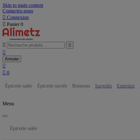
Skip to main content
Contactez-nous

Connexion

Panier
0



Annuler


0
Épicerie salée
Épicerie sucrée
Boissons
Surgelés
Entretien
Menu
Épicerie salée