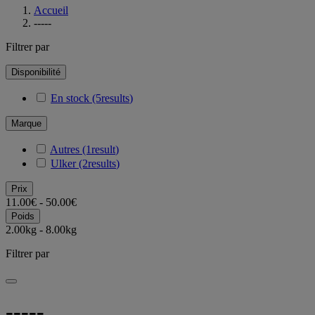
Accueil
-----
Filtrer par
Disponibilité
En stock
(5
results
)
Marque
Autres
(1
result
)
Ulker
(2
results
)
Prix
11.00€ - 50.00€
Poids
2.00kg - 8.00kg
Filtrer par
-----