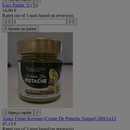
Euro Palette Tr (Tr)
14,66 €
Rated
out of 5 stars based on
review(s)





Ajouter au panier

Aperçu rapide

Antep Fistigi Kremasi (Creme De Pistache Turque) 200Grx12
47,13 €
Rated
out of 5 stars based on
review(s)