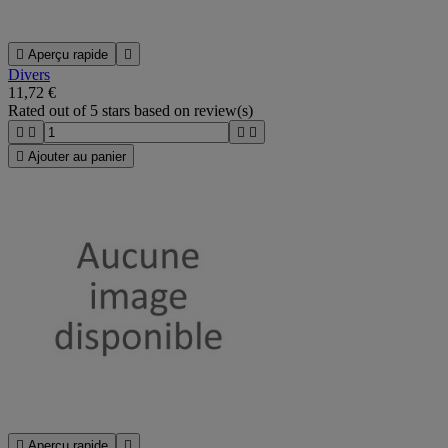

Aperçu rapide

Divers
11,72 €
Rated
out of 5 stars based on
review(s)





Ajouter au panier

Aperçu rapide
