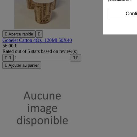
Conf

Aperçu rapide

Gobelet Carton 4Oz -120Ml 50X40
56,00 €
Rated
out of 5 stars based on
review(s)





Ajouter au panier