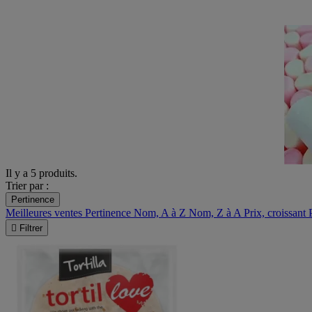
Il y a 5 produits.
Trier par :
Pertinence
Meilleures ventes
Pertinence
Nom, A à Z
Nom, Z à A
Prix, croissant

Filtrer