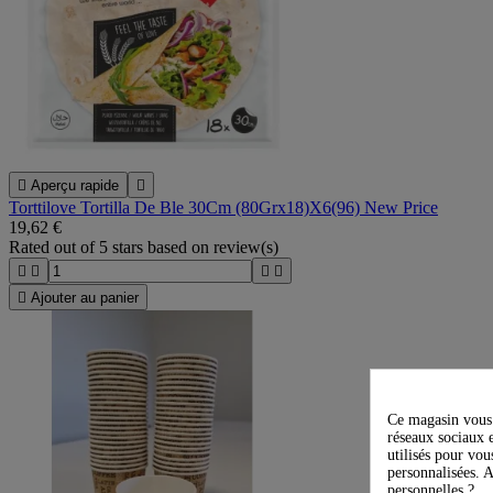

Aperçu rapide

Torttilove Tortilla De Ble 30Cm (80Grx18)X6(96) New Price
19,62 €
Rated
out of 5 stars based on
review(s)





Ajouter au panier
Ce magasin vous 
réseaux sociaux e
utilisés pour vou
personnalisées. A
personnelles ?