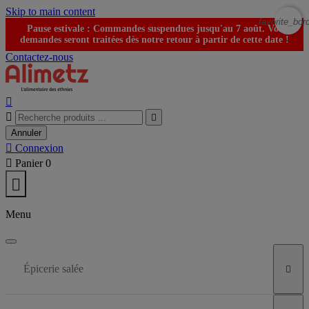
Skip to main content
favorite_bor
Pause estivale : Commandes suspendues jusqu'au 7 août. Vos
demandes seront traitées dès notre retour à partir de cette date !
Contactez-nous



Annuler

Connexion

Panier
0

Menu
Épicerie salée
