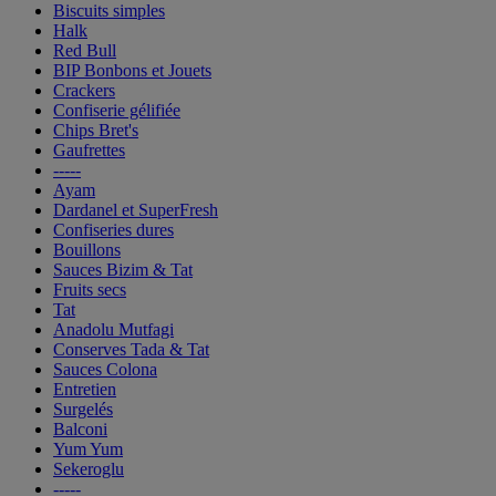
Biscuits simples
Halk
Red Bull
BIP Bonbons et Jouets
Crackers
Confiserie gélifiée
Chips Bret's
Gaufrettes
-----
Ayam
Dardanel et SuperFresh
Confiseries dures
Bouillons
Sauces Bizim & Tat
Fruits secs
Tat
Anadolu Mutfagi
Conserves Tada & Tat
Sauces Colona
Entretien
Surgelés
Balconi
Yum Yum
Sekeroglu
-----