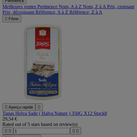
Pertinence
Meilleures ventes
Pertinence
Nom, A à Z
Nom, Z à A
Prix, croissant
Prix, décroissant
Référence, A à Z
Référence, Z à A

Filtrer

Aperçu rapide

Tunas Helva Sade ( Halva Nature ) 350G X12 Stock8
29,54 €
Rated
out of 5 stars based on
review(s)



