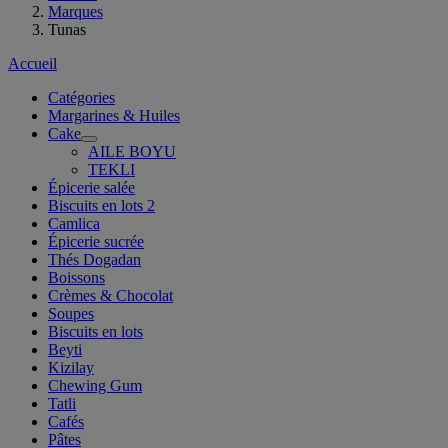
Marques
Tunas
Accueil
Catégories
Margarines & Huiles
Cake
AILE BOYU
TEKLI
Épicerie salée
Biscuits en lots 2
Camlica
Épicerie sucrée
Thés Dogadan
Boissons
Crèmes & Chocolat
Soupes
Biscuits en lots
Beyti
Kizilay
Chewing Gum
Tatli
Cafés
Pâtes