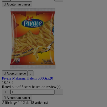

Ajouter au panier

Aperçu rapide

Piyale Makarna Kalem 500Grx20
18,53 €
Rated
out of 5 stars based on
review(s)





Ajouter au panier
Affichage 1-12 de 18 article(s)