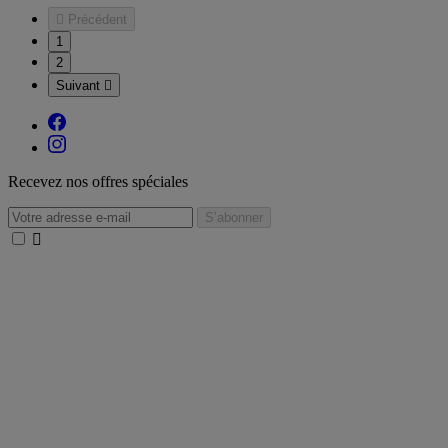

Précédent
1
2
Suivant

Recevez nos offres spéciales
