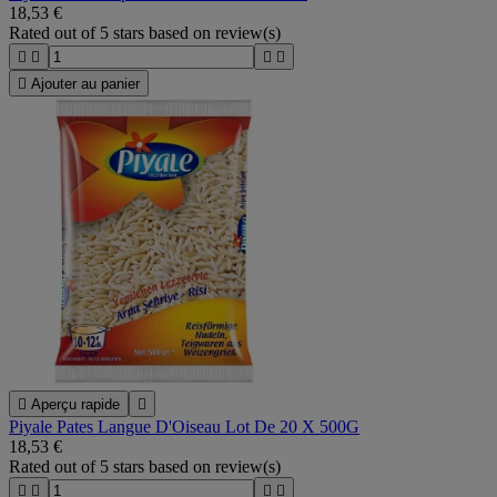
18,53 €
Rated
out of 5 stars based on
review(s)





Ajouter au panier

Aperçu rapide

Piyale Pates Langue D'Oiseau Lot De 20 X 500G
18,53 €
Rated
out of 5 stars based on
review(s)



