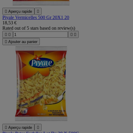

Aperçu rapide

Piyale Vermicelles 500 Gr 20X1 20
18,53 €
Rated
out of 5 stars based on
review(s)





Ajouter au panier

Aperçu rapide
