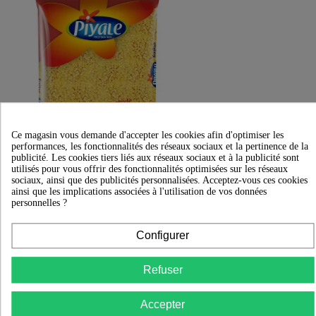
Ce magasin vous demande d'accepter les cookies afin d'optimiser les
performances, les fonctionnalités des réseaux sociaux et la pertinence de la
publicité. Les cookies tiers liés aux réseaux sociaux et à la publicité sont
utilisés pour vous offrir des fonctionnalités optimisées sur les réseaux
sociaux, ainsi que des publicités personnalisées. Acceptez-vous ces cookies

Aperçu rapide

ainsi que les implications associées à l'utilisation de vos données
Piyale Pates Perlees Lot De 20X500G
personnelles ?
18,53 €
Rated
out of 5 stars based on
review(s)
Configurer





Ajouter au panier
Refuser
Accepter