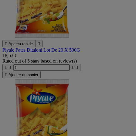

Aperçu rapide

Piyale Pates Ditaloni Lot De 20 X 500G
18,53 €
Rated
out of 5 stars based on
review(s)





Ajouter au panier