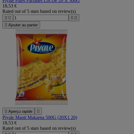
Piyale Pates Farfalles Lot De 20 X 500G
18,53 €
Rated
out of 5 stars based on
review(s)





Ajouter au panier

Aperçu rapide

Piyale Manti Makarna 500G (20X1 20)
18,53 €
Rated
out of 5 stars based on
review(s)