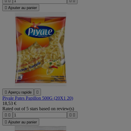





Ajouter au panier

Aperçu rapide

Piyale Pates Papillon 500G (20X1 20)
18,53 €
Rated
out of 5 stars based on
review(s)





Ajouter au panier