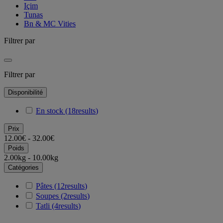
Içim
Tunas
Bn & MC Vities
Filtrer par
Filtrer par
Disponibilité
En stock
(18
results
)
Prix
12.00€ - 32.00€
Poids
2.00kg - 10.00kg
Catégories
Pâtes
(12
results
)
Soupes
(2
results
)
Tatli
(4
results
)