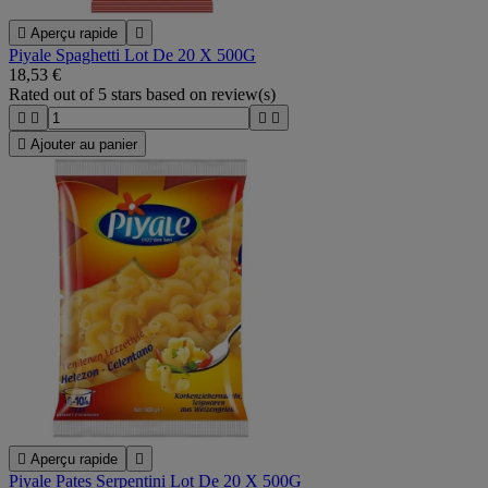

Aperçu rapide

Piyale Spaghetti Lot De 20 X 500G
18,53 €
Rated
out of 5 stars based on
review(s)





Ajouter au panier

Aperçu rapide

Piyale Pates Serpentini Lot De 20 X 500G