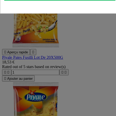

Aperçu rapide

Piyale Pates Fusilli Lot De 20X500G
18,53 €
Rated
out of 5 stars based on
review(s)





Ajouter au panier