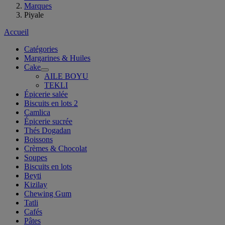
Marques
Piyale
Accueil
Catégories
Margarines & Huiles
Cake
AILE BOYU
TEKLI
Épicerie salée
Biscuits en lots 2
Camlica
Épicerie sucrée
Thés Dogadan
Boissons
Crèmes & Chocolat
Soupes
Biscuits en lots
Beyti
Kizilay
Chewing Gum
Tatli
Cafés
Pâtes