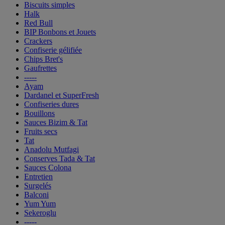
Biscuits simples
Halk
Red Bull
BIP Bonbons et Jouets
Crackers
Confiserie gélifiée
Chips Bret's
Gaufrettes
-----
Ayam
Dardanel et SuperFresh
Confiseries dures
Bouillons
Sauces Bizim & Tat
Fruits secs
Tat
Anadolu Mutfagi
Conserves Tada & Tat
Sauces Colona
Entretien
Surgelés
Balconi
Yum Yum
Sekeroglu
-----