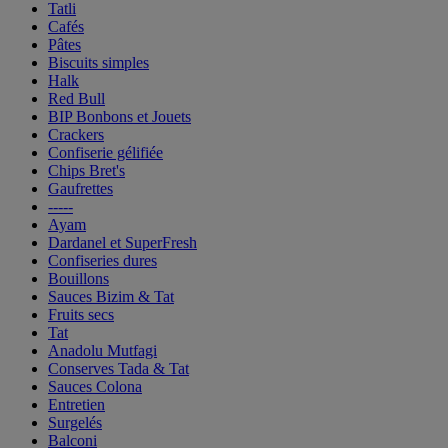
Tatli
Cafés
Pâtes
Biscuits simples
Halk
Red Bull
BIP Bonbons et Jouets
Crackers
Confiserie gélifiée
Chips Bret's
Gaufrettes
-----
Ayam
Dardanel et SuperFresh
Confiseries dures
Bouillons
Sauces Bizim & Tat
Fruits secs
Tat
Anadolu Mutfagi
Conserves Tada & Tat
Sauces Colona
Entretien
Surgelés
Balconi