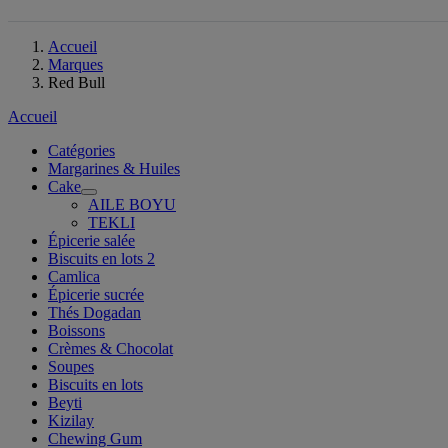
Accueil
Marques
Red Bull
Accueil
Catégories
Margarines & Huiles
Cake
AILE BOYU
TEKLI
Épicerie salée
Biscuits en lots 2
Camlica
Épicerie sucrée
Thés Dogadan
Boissons
Crèmes & Chocolat
Soupes
Biscuits en lots
Beyti
Kizilay
Chewing Gum