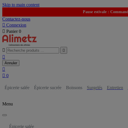
Skip to main content
Pause estivale : Commande
Contactez-nous

Connexion

Panier
0



Annuler


0
Épicerie salée
Épicerie sucrée
Boissons
Surgelés
Entretien
Menu
Épicerie salée