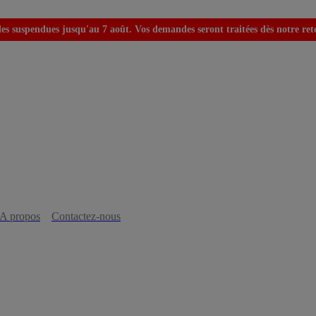
s suspendues jusqu'au 7 août. Vos demandes seront traitées dès notre retou
A propos
Contactez-nous