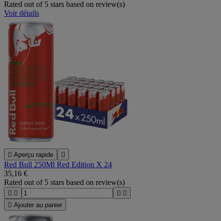
Rated
out of 5 stars based on
review(s)
Voir détails

Aperçu rapide

Red Bull 250Ml Red Edition X 24
35,16 €
Rated
out of 5 stars based on
review(s)





Ajouter au panier