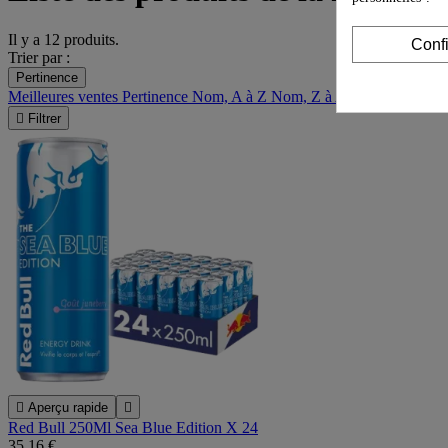
Il y a 12 produits.
Conf
Trier par :
Pertinence
Meilleures ventes
Pertinence
Nom, A à Z
Nom, Z à A
Prix, croissant

Filtrer

Aperçu rapide

Red Bull 250Ml Sea Blue Edition X 24
35,16 €