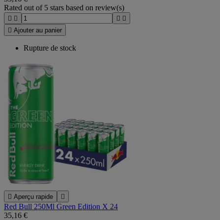
Rated
out of 5 stars based on
review(s)





Ajouter au panier
Rupture de stock

Aperçu rapide

Red Bull 250Ml Green Edition X 24
35,16 €