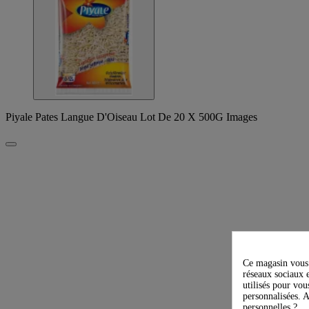
Piyale Pates Langue D'Oiseau Lot De 20 X 500G Images
Ce magasin vous 
réseaux sociaux e
utilisés pour vou
personnalisées. A
personnelles ?