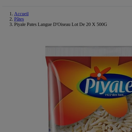
Accueil
Pâtes
Piyale Pates Langue D'Oiseau Lot De 20 X 500G