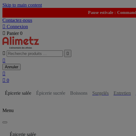
Skip to main content
Pause estivale : Commande
Contactez-nous

Connexion

Panier
0



Annuler


0
Épicerie salée
Épicerie sucrée
Boissons
Surgelés
Entretien
Menu
Épicerie salée