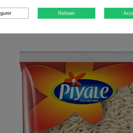
igurer
Refuser
Acce