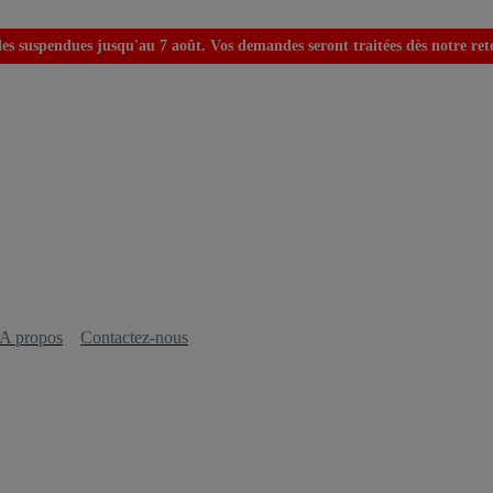
s suspendues jusqu'au 7 août. Vos demandes seront traitées dès notre retou
A propos
Contactez-nous