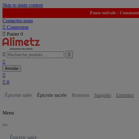
Skip to main content
Pause estivale : Commande
Contactez-nous

Connexion

Panier
0



Annuler


0
Épicerie salée
Épicerie sucrée
Boissons
Surgelés
Entretien
Menu
Épicerie salée