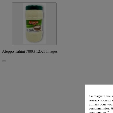
Aleppo Tahini 700G 12X1 Images
Ce magasin vous 
réseaux sociaux e
utilisés pour vou
personnalisées. A
personnelles ?