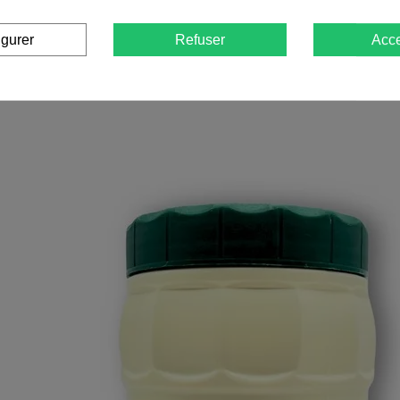
igurer
Refuser
Acce