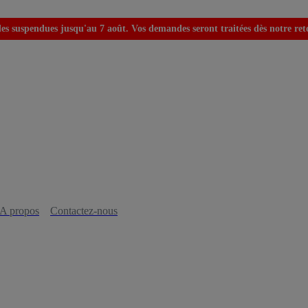
s suspendues jusqu'au 7 août. Vos demandes seront traitées dès notre retou
A propos
Contactez-nous