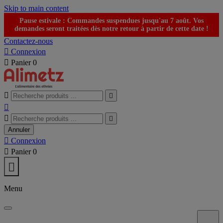
Skip to main content
Pause estivale : Commandes suspendues jusqu'au 7 août. Vos
demandes seront traitées dès notre retour à partir de cette date !
Contactez-nous

Connexion

Panier
0





Annuler

Connexion

Panier
0

Menu