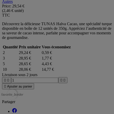
Autres
Price:
29,54 €
(2,46 € unité)
TTC
Découvrez la délicieuse TUNAS Halva Cacao, une spécialité turque
disponible en boîte de 12 unités de 350g. Appréciez l’authenticité de
sa saveur de cacao intense, parfaite pour accompagner vos moments
de gourmandise.
Quantité
Prix unitaire
Vous économisez
2
29,24 €
0,59 €
3
28,95 €
1,77 €
5
28,65 €
4,43 €
10
28,06 €
14,77 €
Livraison sous 2 jours





Ajouter au panier
favorite_border
Partager