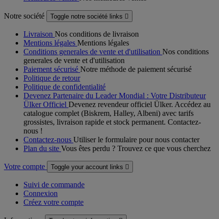
Notre société
Toggle notre société links

Livraison
Nos conditions de livraison
Mentions légales
Mentions légales
Conditions generales de vente et d'utilisation
Nos conditions
generales de vente et d'utilisation
Paiement sécurisé
Notre méthode de paiement sécurisé
Politique de retour
Politique de confidentialité
Devenez Partenaire du Leader Mondial : Votre Distributeur
Ülker Officiel
Devenez revendeur officiel Ülker. Accédez au
catalogue complet (Biskrem, Halley, Albeni) avec tarifs
grossistes, livraison rapide et stock permanent. Contactez-
nous !
Contactez-nous
Utiliser le formulaire pour nous contacter
Plan du site
Vous êtes perdu ? Trouvez ce que vous cherchez
Votre compte
Toggle your account links

Suivi de commande
Connexion
Créez votre compte