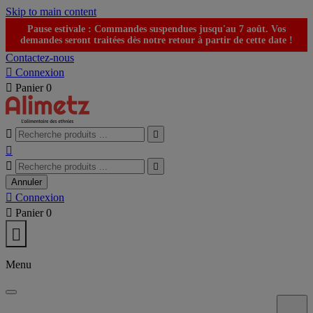
Skip to main content
Pause estivale : Commandes suspendues jusqu'au 7 août. Vos
demandes seront traitées dès notre retour à partir de cette date !
Contactez-nous

Connexion

Panier
0





Annuler

Connexion

Panier
0

Menu