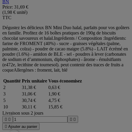
BN
Price:
31,69 €
(1,98 € unité)
TTC
Dégustez les délicieux BN Mini Duo halal, parfaits pour vos goûters
en famille. Profitez de 16 boîtes pratiques de 190g de biscuits
chocolat savoureux et halal.Ingrédients / Composition :Ingrédients:
farine de FROMENT (40%) - sucre - graisses végétales (palme,
palmiste, colza) - poudre de cacao maigre (5.8%) - LAIT écrémé en
poudre (1.6%) - amidon de BLE - sel - poudres à lever (carbonates
de sodium et d’ammonium, diphosphates) - ârome - émulsifiants
(e472e, lecithine de tournesol). peut contenir des traces de fruits a
coqueAllergènes : froment, lait, blé
Quantité
Prix unitaire
Vous économisez
2
31,38 €
0,63 €
3
31,06 €
1,90 €
5
30,74 €
4,75 €
10
30,11 €
15,85 €
Livraison sous 2 jours





Ajouter au panier