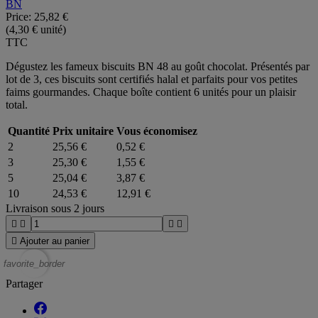
BN
Price:
25,82 €
(4,30 € unité)
TTC
Dégustez les fameux biscuits BN 48 au goût chocolat. Présentés par
lot de 3, ces biscuits sont certifiés halal et parfaits pour vos petites
faims gourmandes. Chaque boîte contient 6 unités pour un plaisir
total.
Quantité
Prix unitaire
Vous économisez
2
25,56 €
0,52 €
3
25,30 €
1,55 €
5
25,04 €
3,87 €
10
24,53 €
12,91 €
Livraison sous 2 jours





Ajouter au panier
favorite_border
Partager