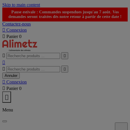
Skip to main content
Pause estivale : Commandes suspendues jusqu'au 7 août. Vos
demandes seront traitées dès notre retour à partir de cette date !
Contactez-nous

Connexion

Panier
0





Annuler

Connexion

Panier
0

Menu