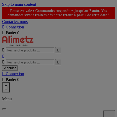
Skip to main content
Pause estivale : Commandes suspendues jusqu'au 7 août. Vos
demandes seront traitées dès notre retour à partir de cette date !
Contactez-nous

Connexion

Panier
0





Annuler

Connexion

Panier
0

Menu