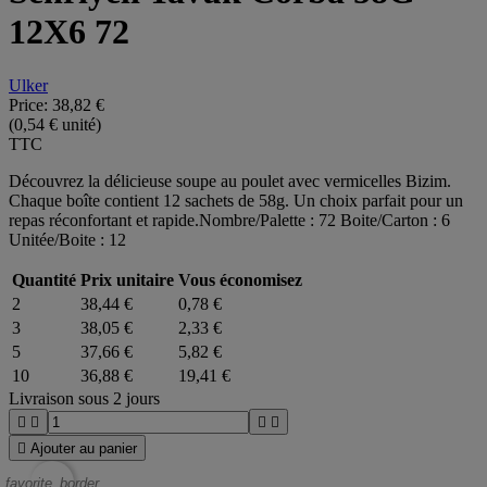
12X6 72
Ulker
Price:
38,82 €
(0,54 € unité)
TTC
Découvrez la délicieuse soupe au poulet avec vermicelles Bizim.
Chaque boîte contient 12 sachets de 58g. Un choix parfait pour un
repas réconfortant et rapide.Nombre/Palette : 72 Boite/Carton : 6
Unitée/Boite : 12
Quantité
Prix unitaire
Vous économisez
2
38,44 €
0,78 €
3
38,05 €
2,33 €
5
37,66 €
5,82 €
10
36,88 €
19,41 €
Livraison sous 2 jours





Ajouter au panier
favorite_border