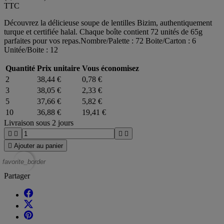
TTC
Découvrez la délicieuse soupe de lentilles Bizim, authentiquement
turque et certifiée halal. Chaque boîte contient 72 unités de 65g
parfaites pour vos repas.Nombre/Palette : 72 Boite/Carton : 6
Unitée/Boite : 12
Quantité
Prix unitaire
Vous économisez
2
38,44 €
0,78 €
3
38,05 €
2,33 €
5
37,66 €
5,82 €
10
36,88 €
19,41 €
Livraison sous 2 jours





Ajouter au panier
favorite_border
Partager