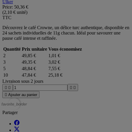
Ulker
Price:
50,36 €
(2,10 € unité)
TTC
Découvrez le café Crowne, un délice turc authentique, disponible en
24 sachets individuelles de 11g chacun. Idéal pour savourer une
pause café intense et raffinée.
Quantité
Prix unitaire
Vous économisez
2
49,85 €
1,01 €
3
49,35 €
3,02 €
5
48,84 €
7,55 €
10
47,84 €
25,18 €
Livraison sous 2 jours





Ajouter au panier
favorite_border
Partager