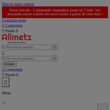
Skip to main content
Pause estivale : Commandes suspendues jusqu'au 7 août. Vos
demandes seront traitées dès notre retour à partir de cette date !
Contactez-nous

Connexion

Panier
0





Annuler

Connexion

Panier
0

Menu