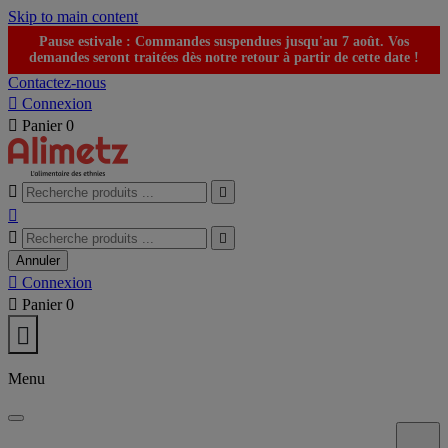
Skip to main content
Pause estivale : Commandes suspendues jusqu'au 7 août. Vos
demandes seront traitées dès notre retour à partir de cette date !
Contactez-nous

Connexion

Panier
0





Annuler

Connexion

Panier
0

Menu