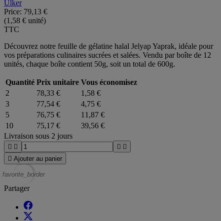
Ulker
Price:
79,13 €
(1,58 € unité)
TTC
Découvrez notre feuille de gélatine halal Jelyap Yaprak, idéale pour
vos préparations culinaires sucrées et salées. Vendu par boîte de 12
unités, chaque boîte contient 50g, soit un total de 600g.
Quantité
Prix unitaire
Vous économisez
2
78,33 €
1,58 €
3
77,54 €
4,75 €
5
76,75 €
11,87 €
10
75,17 €
39,56 €
Livraison sous 2 jours





Ajouter au panier
favorite_border
Partager