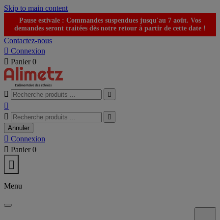
Skip to main content
Pause estivale : Commandes suspendues jusqu'au 7 août. Vos
demandes seront traitées dès notre retour à partir de cette date !
Contactez-nous

Connexion

Panier
0





Annuler

Connexion

Panier
0

Menu