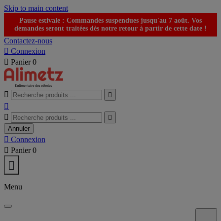
Skip to main content
Pause estivale : Commandes suspendues jusqu'au 7 août. Vos
demandes seront traitées dès notre retour à partir de cette date !
Contactez-nous

Connexion

Panier
0





Annuler

Connexion

Panier
0

Menu