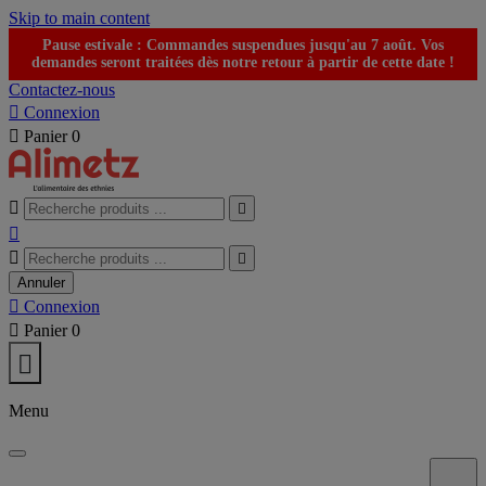
Skip to main content
Pause estivale : Commandes suspendues jusqu'au 7 août. Vos
demandes seront traitées dès notre retour à partir de cette date !
Contactez-nous

Connexion

Panier
0





Annuler

Connexion

Panier
0

Menu