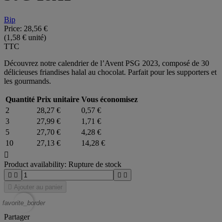
Bip
Price:
28,56 €
(1,58 € unité)
TTC
Découvrez notre calendrier de l’Avent PSG 2023, composé de 30
délicieuses friandises halal au chocolat. Parfait pour les supporters et
les gourmands.
Quantité
Prix unitaire
Vous économisez
2
28,27 €
0,57 €
3
27,99 €
1,71 €
5
27,70 €
4,28 €
10
27,13 €
14,28 €

Product availability:
Rupture de stock





Ajouter au panier
favorite_border
Partager