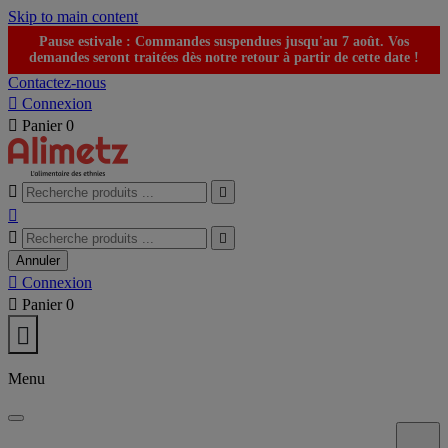
Skip to main content
Pause estivale : Commandes suspendues jusqu'au 7 août. Vos
demandes seront traitées dès notre retour à partir de cette date !
Contactez-nous

Connexion

Panier
0





Annuler

Connexion

Panier
0

Menu