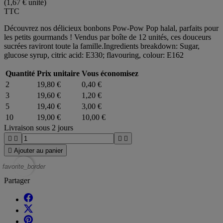
(1,67 € unité)
TTC
Découvrez nos délicieux bonbons Pow-Pow Pop halal, parfaits pour
les petits gourmands ! Vendus par boîte de 12 unités, ces douceurs
sucrées raviront toute la famille.Ingredients breakdown: Sugar,
glucose syrup, citric acid: E330; flavouring, colour: E162
Quantité
Prix unitaire
Vous économisez
2
19,80 €
0,40 €
3
19,60 €
1,20 €
5
19,40 €
3,00 €
10
19,00 €
10,00 €
Livraison sous 2 jours





Ajouter au panier
favorite_border
Partager