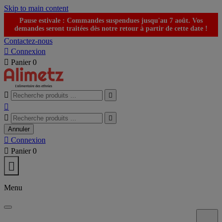
Skip to main content
Pause estivale : Commandes suspendues jusqu'au 7 août. Vos
demandes seront traitées dès notre retour à partir de cette date !
Contactez-nous

Connexion

Panier
0





Annuler

Connexion

Panier
0

Menu