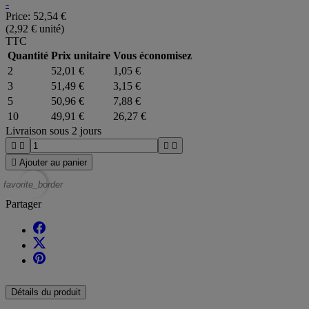
-
Price:
52,54 €
(2,92 € unité)
TTC
Quantité
Prix unitaire
Vous économisez
2
52,01 €
1,05 €
3
51,49 €
3,15 €
5
50,96 €
7,88 €
10
49,91 €
26,27 €
Livraison sous 2 jours





Ajouter au panier
favorite_border
Partager
Détails du produit