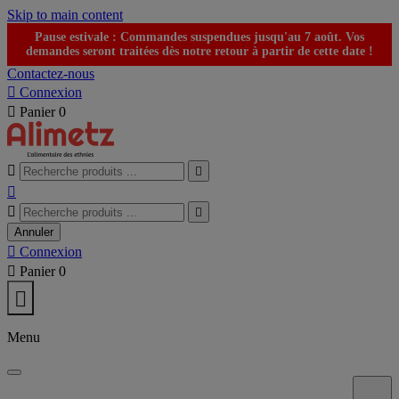
Skip to main content
Pause estivale : Commandes suspendues jusqu'au 7 août. Vos
demandes seront traitées dès notre retour à partir de cette date !
Contactez-nous

Connexion

Panier
0





Annuler

Connexion

Panier
0

Menu