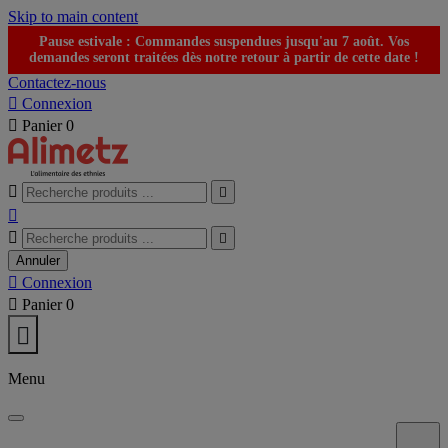
Skip to main content
Pause estivale : Commandes suspendues jusqu'au 7 août. Vos
demandes seront traitées dès notre retour à partir de cette date !
Contactez-nous

Connexion

Panier
0





Annuler

Connexion

Panier
0

Menu