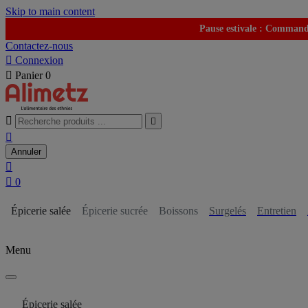
Skip to main content
Pause estivale : Commande
Contactez-nous

Connexion

Panier
0



Annuler


0
Épicerie salée
Épicerie sucrée
Boissons
Surgelés
Entretien
Menu
Épicerie salée