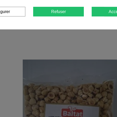
igurer
Refuser
Acce