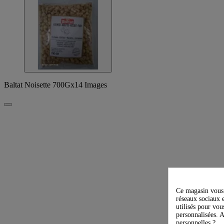
Baltat Noisette 700Gx14 Images
Ce magasin vous 
réseaux sociaux e
utilisés pour vou
personnalisées. A
personnelles ?