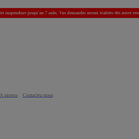
s suspendues jusqu'au 7 août. Vos demandes seront traitées dès notre retou
A propos
Contactez-nous