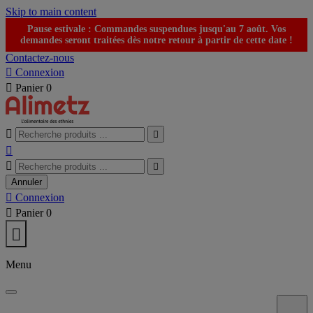
Skip to main content
Pause estivale : Commandes suspendues jusqu'au 7 août. Vos
demandes seront traitées dès notre retour à partir de cette date !
Contactez-nous

Connexion

Panier
0





Annuler

Connexion

Panier
0

Menu