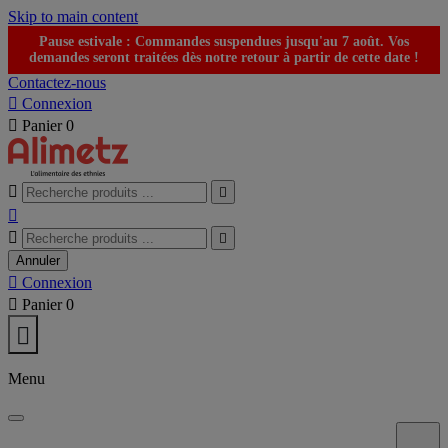
Skip to main content
Pause estivale : Commandes suspendues jusqu'au 7 août. Vos
demandes seront traitées dès notre retour à partir de cette date !
Contactez-nous

Connexion

Panier
0





Annuler

Connexion

Panier
0

Menu