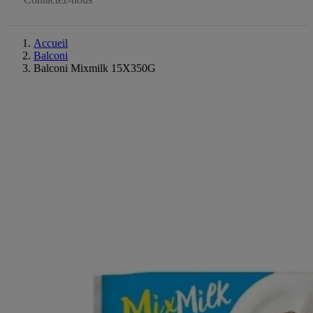
Accueil
Balconi
Balconi Mixmilk 15X350G