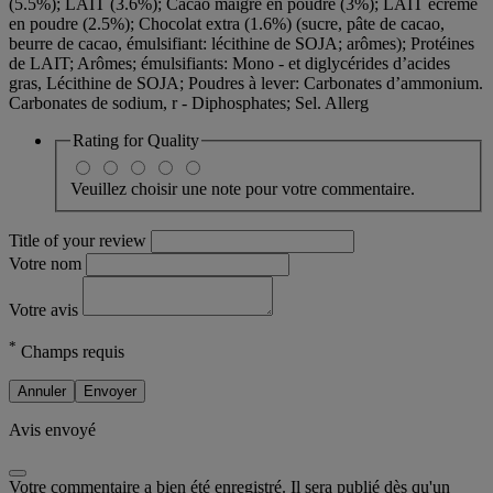
(5.5%); LAIT (3.6%); Cacao maigre en poudre (3%); LAIT écrémé
en poudre (2.5%); Chocolat extra (1.6%) (sucre, pâte de cacao,
beurre de cacao, émulsifiant: lécithine de SOJA; arômes); Protéines
de LAIT; Arômes; émulsifiants: Mono - et diglycérides d’acides
gras, Lécithine de SOJA; Poudres à lever: Carbonates d’ammonium.
Carbonates de sodium, r - Diphosphates; Sel. Allerg
Rating for
Quality
Veuillez choisir une note pour votre commentaire.
Title of your review
Votre nom
Votre avis
*
Champs requis
Annuler
Envoyer
Avis envoyé
Votre commentaire a bien été enregistré. Il sera publié dès qu'un