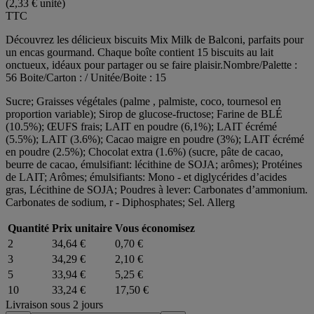
(2,33 € unité)
TTC
Découvrez les délicieux biscuits Mix Milk de Balconi, parfaits pour
un encas gourmand. Chaque boîte contient 15 biscuits au lait
onctueux, idéaux pour partager ou se faire plaisir.Nombre/Palette :
56 Boite/Carton : / Unitée/Boite : 15
Sucre; Graisses végétales (palme , palmiste, coco, tournesol en
proportion variable); Sirop de glucose-fructose; Farine de BLÉ
(10.5%); ŒUFS frais; LAIT en poudre (6,1%); LAIT écrémé
(5.5%); LAIT (3.6%); Cacao maigre en poudre (3%); LAIT écrémé
en poudre (2.5%); Chocolat extra (1.6%) (sucre, pâte de cacao,
beurre de cacao, émulsifiant: lécithine de SOJA; arômes); Protéines
de LAIT; Arômes; émulsifiants: Mono - et diglycérides d’acides
gras, Lécithine de SOJA; Poudres à lever: Carbonates d’ammonium.
Carbonates de sodium, r - Diphosphates; Sel. Allerg
Quantité
Prix unitaire
Vous économisez
2
34,64 €
0,70 €
3
34,29 €
2,10 €
5
33,94 €
5,25 €
10
33,24 €
17,50 €
Livraison sous 2 jours