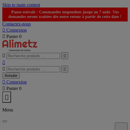
Skip to main content
Pause estivale : Commandes suspendues jusqu'au 7 août. Vos
demandes seront traitées dès notre retour à partir de cette date !
Contactez-nous

Connexion

Panier
0





Annuler

Connexion

Panier
0

Menu