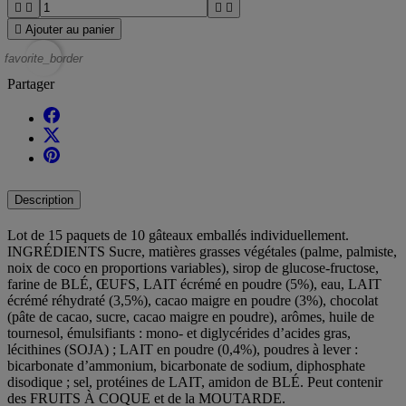





Ajouter au panier
favorite_border
Partager
Description
Lot de 15 paquets de 10 gâteaux emballés individuellement.
INGRÉDIENTS Sucre, matières grasses végétales (palme, palmiste,
noix de coco en proportions variables), sirop de glucose-fructose,
farine de BLÉ, ŒUFS, LAIT écrémé en poudre (5%), eau, LAIT
écrémé réhydraté (3,5%), cacao maigre en poudre (3%), chocolat
(pâte de cacao, sucre, cacao maigre en poudre), arômes, huile de
tournesol, émulsifiants : mono- et diglycérides d’acides gras,
lécithines (SOJA) ; LAIT en poudre (0,4%), poudres à lever :
bicarbonate d’ammonium, bicarbonate de sodium, diphosphate
disodique ; sel, protéines de LAIT, amidon de BLÉ. Peut contenir
des FRUITS À COQUE et de la MOUTARDE.