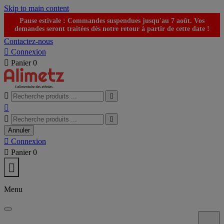
Skip to main content
Pause estivale : Commandes suspendues jusqu'au 7 août. Vos
demandes seront traitées dès notre retour à partir de cette date !
Contactez-nous

Connexion

Panier
0





Annuler

Connexion

Panier
0

Menu