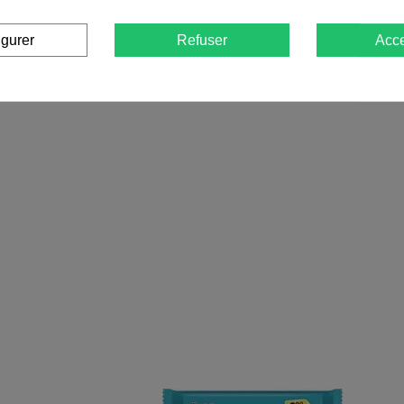
igurer
Refuser
Acce