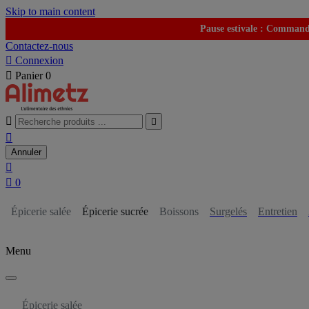
Skip to main content
Pause estivale : Commande
Contactez-nous

Connexion

Panier
0



Annuler


0
Épicerie salée
Épicerie sucrée
Boissons
Surgelés
Entretien
Menu
Épicerie salée