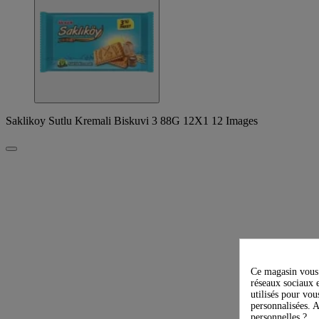
Saklikoy Sutlu Kremali Biskuvi 3 88G 12X1 12 Images
Ce magasin vous 
réseaux sociaux e
utilisés pour vou
personnalisées. A
personnelles ?