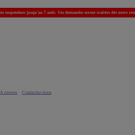
s suspendues jusqu'au 7 août. Vos demandes seront traitées dès notre retou
A propos
Contactez-nous