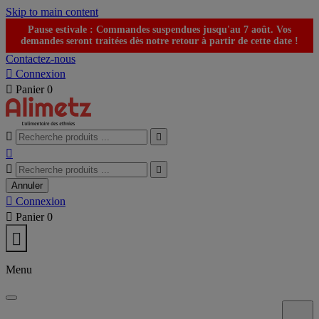
Skip to main content
Pause estivale : Commandes suspendues jusqu'au 7 août. Vos
demandes seront traitées dès notre retour à partir de cette date !
Contactez-nous

Connexion

Panier
0





Annuler

Connexion

Panier
0

Menu