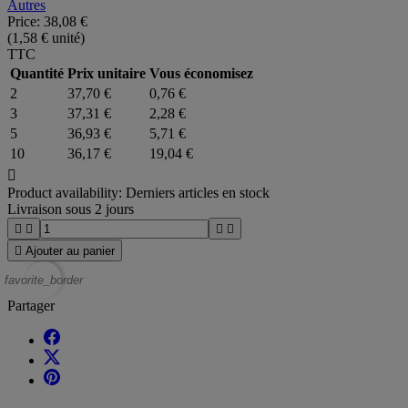
Autres
Price:
38,08 €
(1,58 € unité)
TTC
Quantité
Prix unitaire
Vous économisez
2
37,70 €
0,76 €
3
37,31 €
2,28 €
5
36,93 €
5,71 €
10
36,17 €
19,04 €

Product availability:
Derniers articles en stock
Livraison sous 2 jours





Ajouter au panier
favorite_border
Partager