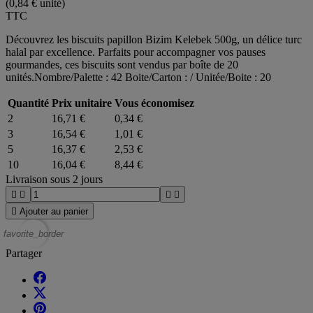
(0,84 € unité)
TTC
Découvrez les biscuits papillon Bizim Kelebek 500g, un délice turc
halal par excellence. Parfaits pour accompagner vos pauses
gourmandes, ces biscuits sont vendus par boîte de 20
unités.Nombre/Palette : 42 Boite/Carton : / Unitée/Boite : 20
Quantité
Prix unitaire
Vous économisez
2
16,71 €
0,34 €
3
16,54 €
1,01 €
5
16,37 €
2,53 €
10
16,04 €
8,44 €
Livraison sous 2 jours





Ajouter au panier
favorite_border
Partager