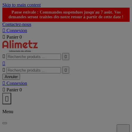
Skip to main content
Pause estivale : Commandes suspendues jusqu'au 7 août. Vos
demandes seront traitées dès notre retour à partir de cette date !
Contactez-nous

Connexion

Panier
0





Annuler

Connexion

Panier
0

Menu