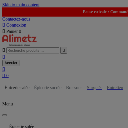
Skip to main content
Pause estivale : Commande
Contactez-nous

Connexion

Panier
0



Annuler


0
Épicerie salée
Épicerie sucrée
Boissons
Surgelés
Entretien
Menu
Épicerie salée