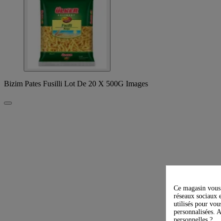
Bizim Pates Fusilli Lot De 20 X 500G Images
Ce magasin vous 
réseaux sociaux e
utilisés pour vou
personnalisées. A
personnelles ?