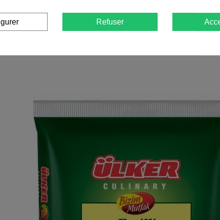
igurer
Refuser
Acce