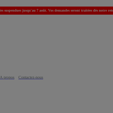
s suspendues jusqu'au 7 août. Vos demandes seront traitées dès notre retou
A propos
Contactez-nous