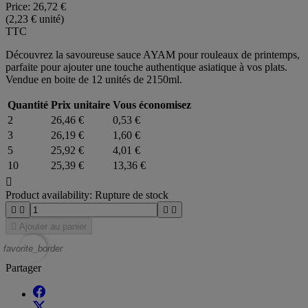
Price:
26,72 €
(2,23 € unité)
TTC
Découvrez la savoureuse sauce AYAM pour rouleaux de printemps,
parfaite pour ajouter une touche authentique asiatique à vos plats.
Vendue en boite de 12 unités de 2150ml.
Quantité
Prix unitaire
Vous économisez
2
26,46 €
0,53 €
3
26,19 €
1,60 €
5
25,92 €
4,01 €
10
25,39 €
13,36 €

Product availability:
Rupture de stock





Ajouter au panier
favorite_border
Partager