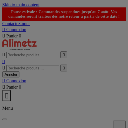
Skip to main content
Pause estivale : Commandes suspendues jusqu'au 7 août. Vos
demandes seront traitées dès notre retour à partir de cette date !
Contactez-nous

Connexion

Panier
0





Annuler

Connexion

Panier
0

Menu