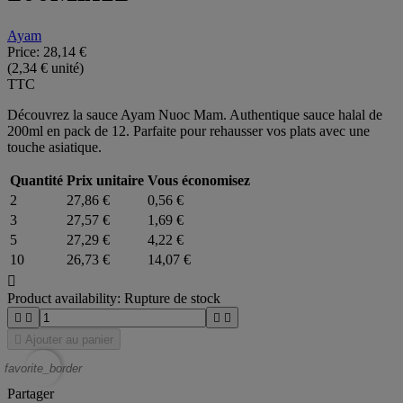
Ayam
Price:
28,14 €
(2,34 € unité)
TTC
Découvrez la sauce Ayam Nuoc Mam. Authentique sauce halal de
200ml en pack de 12. Parfaite pour rehausser vos plats avec une
touche asiatique.
Quantité
Prix unitaire
Vous économisez
2
27,86 €
0,56 €
3
27,57 €
1,69 €
5
27,29 €
4,22 €
10
26,73 €
14,07 €

Product availability:
Rupture de stock





Ajouter au panier
favorite_border
Partager