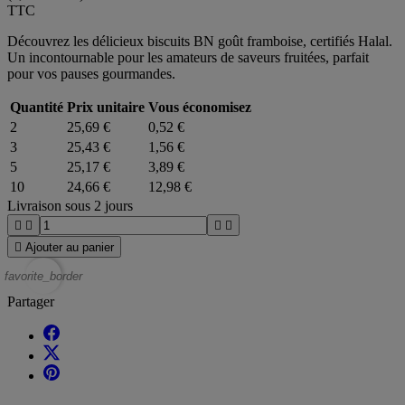
TTC
Découvrez les délicieux biscuits BN goût framboise, certifiés Halal.
Un incontournable pour les amateurs de saveurs fruitées, parfait
pour vos pauses gourmandes.
Quantité
Prix unitaire
Vous économisez
2
25,69 €
0,52 €
3
25,43 €
1,56 €
5
25,17 €
3,89 €
10
24,66 €
12,98 €
Livraison sous 2 jours





Ajouter au panier
favorite_border
Partager