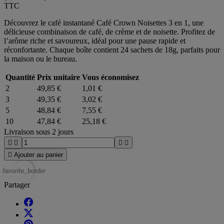
TTC
Découvrez le café instantané Café Crown Noisettes 3 en 1, une
délicieuse combinaison de café, de crème et de noisette. Profitez de
l’arôme riche et savoureux, idéal pour une pause rapide et
réconfortante. Chaque boîte contient 24 sachets de 18g, parfaits pour
la maison ou le bureau.
Quantité
Prix unitaire
Vous économisez
2
49,85 €
1,01 €
3
49,35 €
3,02 €
5
48,84 €
7,55 €
10
47,84 €
25,18 €
Livraison sous 2 jours





Ajouter au panier
favorite_border
Partager