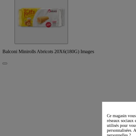
Balconi Minirolls Abricots 20X6(180G) Images
Ce magasin vous 
réseaux sociaux e
utilisés pour vou
personnalisées. A
personnelles ?