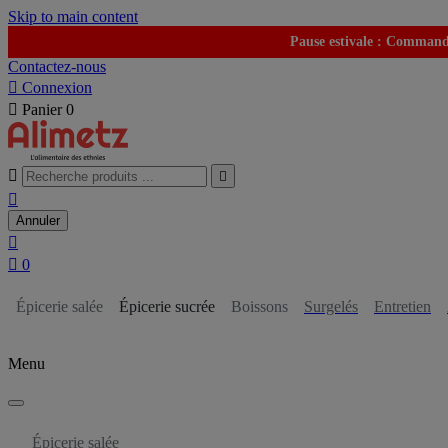
Skip to main content
Pause estivale : Commande
Contactez-nous

Connexion

Panier
0



Annuler


0
Épicerie salée
Épicerie sucrée
Boissons
Surgelés
Entretien
Menu
Épicerie salée