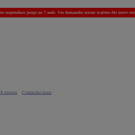
s suspendues jusqu'au 7 août. Vos demandes seront traitées dès notre retou
A propos
Contactez-nous