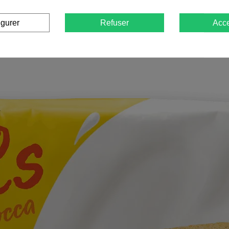
igurer
Refuser
Acce