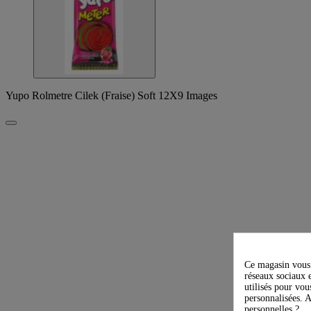
Yupo Rolmetre Cilek (Fraise) Soft 12X9 Images
Ce magasin vous 
réseaux sociaux e
utilisés pour vou
personnalisées. A
personnelles ?