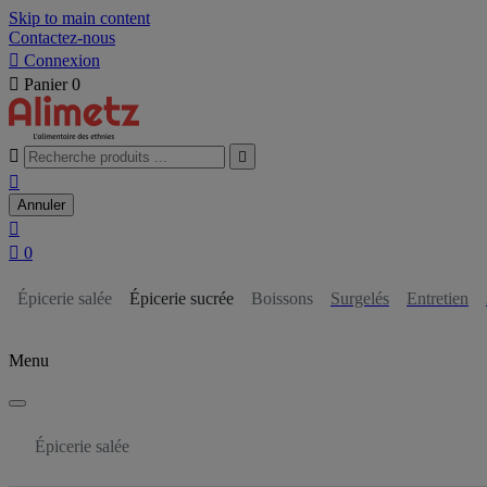
Skip to main content
Contactez-nous

Connexion

Panier
0



Annuler


0
Épicerie salée
Épicerie sucrée
Boissons
Surgelés
Entretien
Menu
Épicerie salée