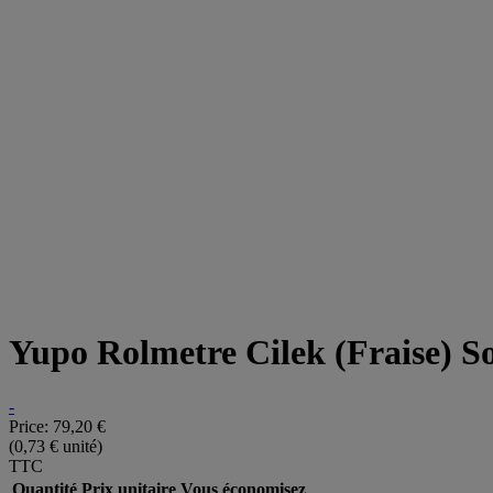
Yupo Rolmetre Cilek (Fraise) S
-
Price:
79,20 €
(0,73 € unité)
TTC
Quantité
Prix unitaire
Vous économisez