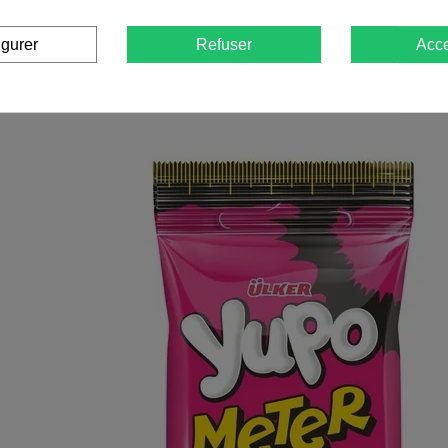
igurer
Refuser
Acce