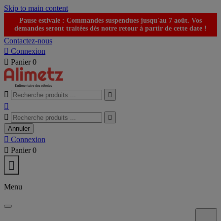
Skip to main content
Pause estivale : Commandes suspendues jusqu'au 7 août. Vos
demandes seront traitées dès notre retour à partir de cette date !
Contactez-nous

Connexion

Panier
0





Annuler

Connexion

Panier
0

Menu