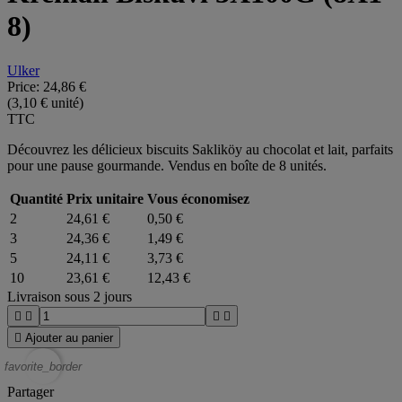
8)
Ulker
Price:
24,86 €
(3,10 € unité)
TTC
Découvrez les délicieux biscuits Sakliköy au chocolat et lait, parfaits
pour une pause gourmande. Vendus en boîte de 8 unités.
Quantité
Prix unitaire
Vous économisez
2
24,61 €
0,50 €
3
24,36 €
1,49 €
5
24,11 €
3,73 €
10
23,61 €
12,43 €
Livraison sous 2 jours





Ajouter au panier
favorite_border
Partager