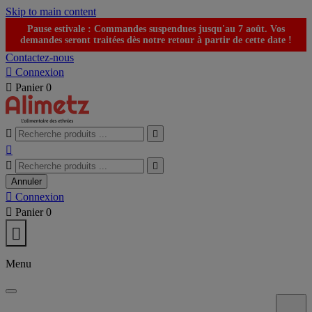
Skip to main content
Pause estivale : Commandes suspendues jusqu'au 7 août. Vos
demandes seront traitées dès notre retour à partir de cette date !
Contactez-nous

Connexion

Panier
0





Annuler

Connexion

Panier
0

Menu