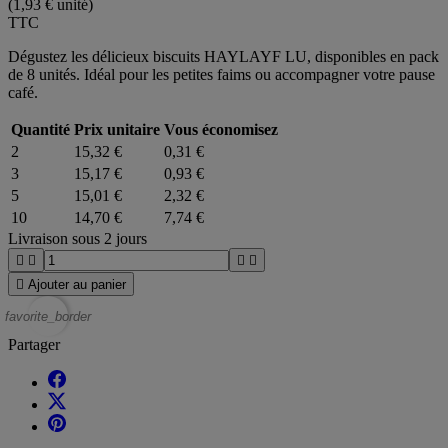
(1,93 € unité)
TTC
Dégustez les délicieux biscuits HAYLAYF LU, disponibles en pack
de 8 unités. Idéal pour les petites faims ou accompagner votre pause
café.
Quantité
Prix unitaire
Vous économisez
2
15,32 €
0,31 €
3
15,17 €
0,93 €
5
15,01 €
2,32 €
10
14,70 €
7,74 €
Livraison sous 2 jours





Ajouter au panier
favorite_border
Partager