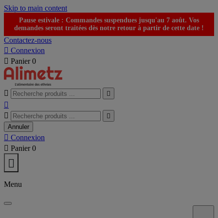
Skip to main content
Pause estivale : Commandes suspendues jusqu'au 7 août. Vos
demandes seront traitées dès notre retour à partir de cette date !
Contactez-nous

Connexion

Panier
0





Annuler

Connexion

Panier
0

Menu