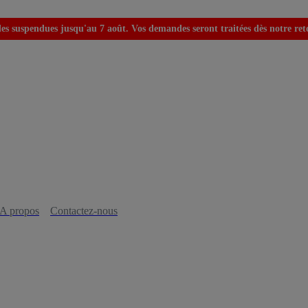
s suspendues jusqu'au 7 août. Vos demandes seront traitées dès notre retou
A propos
Contactez-nous