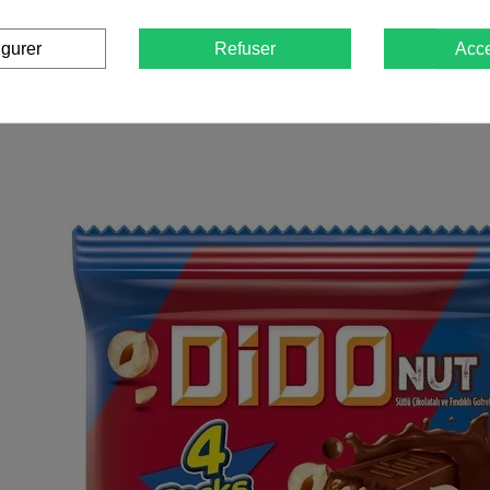
igurer
Refuser
Acce