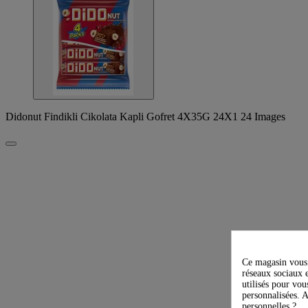
Didonut Findikli Cikolata Kapli Gofret 4X35G 24X1 24 Images
Ce magasin vous 
réseaux sociaux e
utilisés pour vou
personnalisées. A
personnelles ?