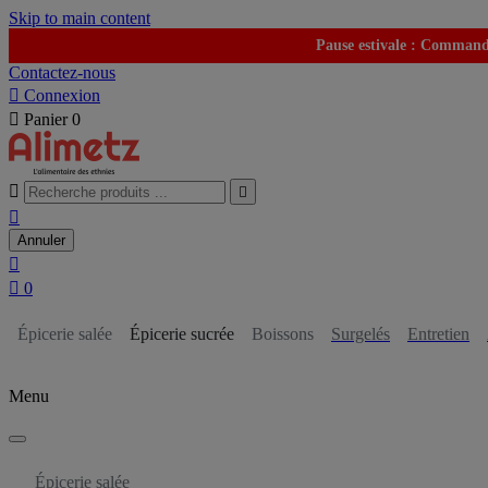
Skip to main content
Pause estivale : Commande
Contactez-nous

Connexion

Panier
0



Annuler


0
Épicerie salée
Épicerie sucrée
Boissons
Surgelés
Entretien
Menu
Épicerie salée