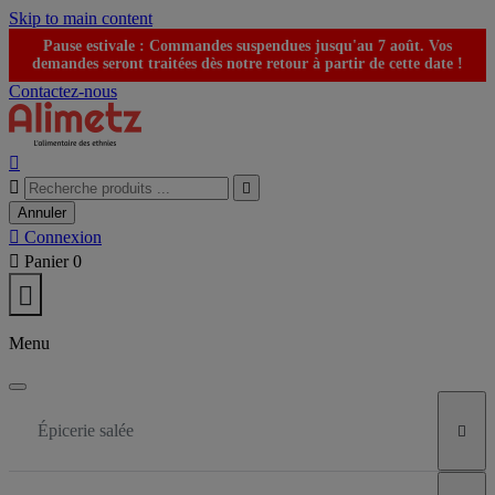
Skip to main content
Pause estivale : Commandes suspendues jusqu'au 7 août. Vos
demandes seront traitées dès notre retour à partir de cette date !
Contactez-nous



Annuler

Connexion

Panier
0

Menu
Épicerie salée
