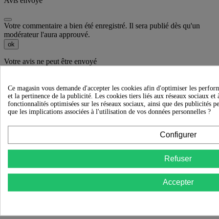
Avis envoyé
Votre commentaire a bien été enregistré. Il sera publié dès qu'un
modérateur l'aura approuvé.
ok
Votre avis ne peut être envoyé
ok
Ce magasin vous demande d'accepter les cookies afin d'optimiser les perform
et la pertinence de la publicité. Les cookies tiers liés aux réseaux sociaux et 
fonctionnalités optimisées sur les réseaux sociaux, ainsi que des publicités p
que les implications associées à l'utilisation de vos données personnelles ?
Recevez nos offres spéciales
Configurer
Refuser

Accepter