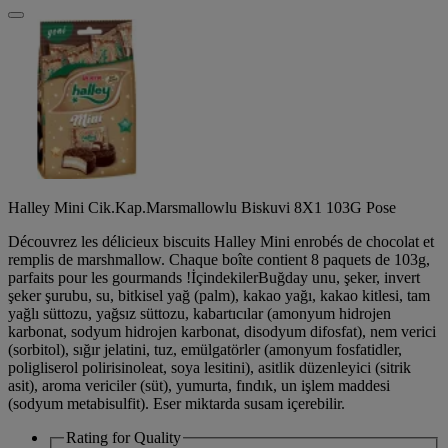
Halley Mini Cik.Kap.Marsmallowlu Biskuvi 8X1 103G Pose
Découvrez les délicieux biscuits Halley Mini enrobés de chocolat et
remplis de marshmallow. Chaque boîte contient 8 paquets de 103g,
parfaits pour les gourmands !İçindekilerBuğday unu, şeker, invert
şeker şurubu, su, bitkisel yağ (palm), kakao yağı, kakao kitlesi, tam
yağlı süttozu, yağsız süttozu, kabartıcılar (amonyum hidrojen
karbonat, sodyum hidrojen karbonat, disodyum difosfat), nem verici
(sorbitol), sığır jelatini, tuz, emülgatörler (amonyum fosfatidler,
poligliserol polirisinoleat, soya lesitini), asitlik düzenleyici (sitrik
asit), aroma vericiler (süt), yumurta, fındık, un işlem maddesi
(sodyum metabisulfit). Eser miktarda susam içerebilir.
Rating for
Quality