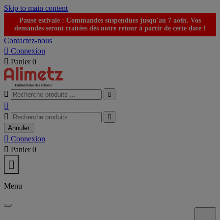
Skip to main content
Pause estivale : Commandes suspendues jusqu'au 7 août. Vos
demandes seront traitées dès notre retour à partir de cette date !
Contactez-nous

Connexion

Panier
0





Annuler

Connexion

Panier
0

Menu