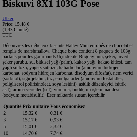
Biskuvi 8X1 103G Pose
Ulker
Price:
15,48 €
(1,93 € unité)
TTC
Découvrez les délicieux biscuits Halley Mini enrobés de chocolat et
remplis de marshmallow. Chaque boîte contient 8 paquets de 103g,
parfaits pour les gourmands !İçindekilerBuğday unu, şeker, invert
şeker şurubu, su, bitkisel yağ (palm), kakao yağı, kakao kitlesi, tam
yağlı süttozu, yağsız süttozu, kabartıcılar (amonyum hidrojen
karbonat, sodyum hidrojen karbonat, disodyum difosfat), nem verici
(sorbitol), sığır jelatini, tuz, emülgatörler (amonyum fosfatidler,
poligliserol polirisinoleat, soya lesitini), asitlik düzenleyici (sitrik
asit), aroma vericiler (süt), yumurta, fındık, un işlem maddesi
(sodyum metabisulfit). Eser miktarda susam içerebilir.
Quantité
Prix unitaire
Vous économisez
2
15,32 €
0,31 €
3
15,17 €
0,93 €
5
15,01 €
2,32 €
10
14,70 €
7,74 €