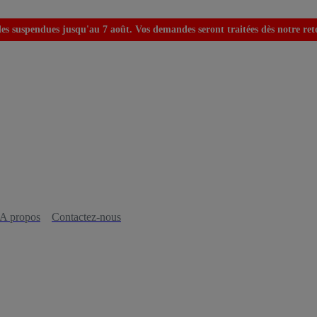
s suspendues jusqu'au 7 août. Vos demandes seront traitées dès notre retou
A propos
Contactez-nous