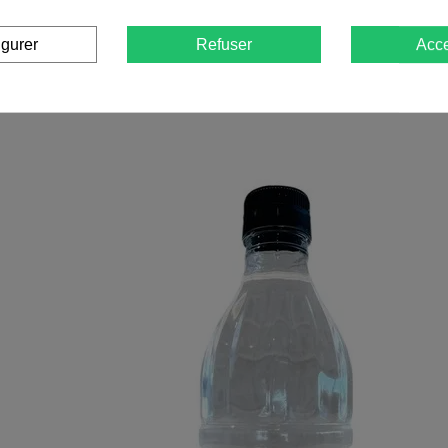
igurer
Refuser
Acce