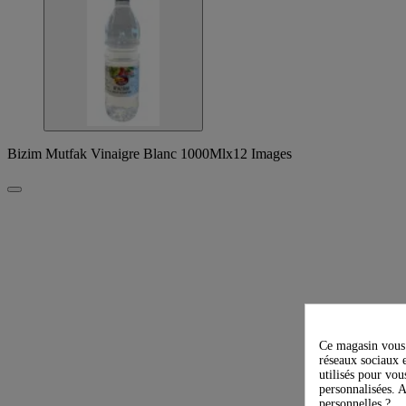
Bizim Mutfak Vinaigre Blanc 1000Mlx12 Images
Ce magasin vous 
réseaux sociaux e
utilisés pour vou
personnalisées. A
personnelles ?