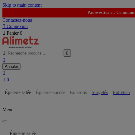
Skip to main content
Pause estivale : Commande
Contactez-nous

Connexion

Panier
0



Annuler


0
Épicerie salée
Épicerie sucrée
Boissons
Surgelés
Entretien
Menu
Épicerie salée